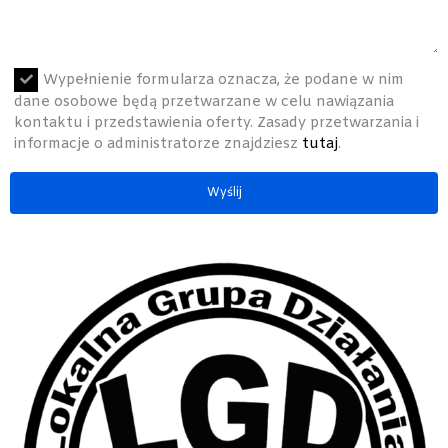
Wypełnienie formularza oznacza, że podane w nim
dane osobowe będą przetwarzane w celu nawiązania
kontaktu i przedstawienia oferty. Zasady przetwarzania i
informacje o administratorze znajdziesz
tutaj
.