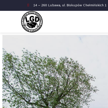
14 – 260 Lubawa, ul. Biskupów Chełmińskich 
WITAMY
NA S