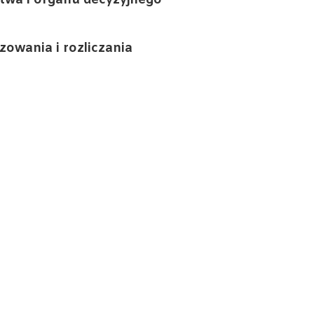
ztwa i organu decyzyjnego
owania i rozliczania