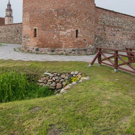
Grupy
 Ziemia
 z Programu Rozwoju Obszarów Wiejskich.