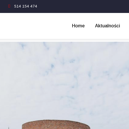
1
514 154 474
Home
Aktualności
TRONIE