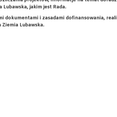
ozliczania projektów, informacje na temat dorad
 Lubawska, jakim jest Rada.
i dokumentami i zasadami dofinansowania, realiz
a Ziemia Lubawska.