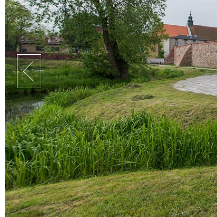
Lokalnej 
Działania
Lubawska
Działamy na Ziemi Lubawskiej.
Do nas złożysz wniosek o unijne dofinansowanie
O NAS