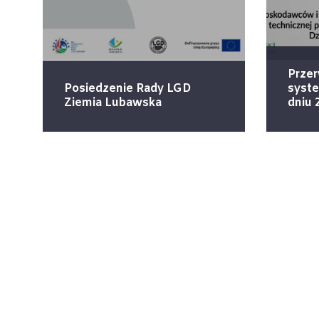
Przer
Posiedzenie Rady LGD
syst
Ziemia Lubawska
dniu 