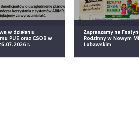
wa w działaniu
Zapraszamy na Festyn
emu PUE oraz CSOB w
Rodzinny w Nowym Mi
26.07.2026 r.
Lubawskim