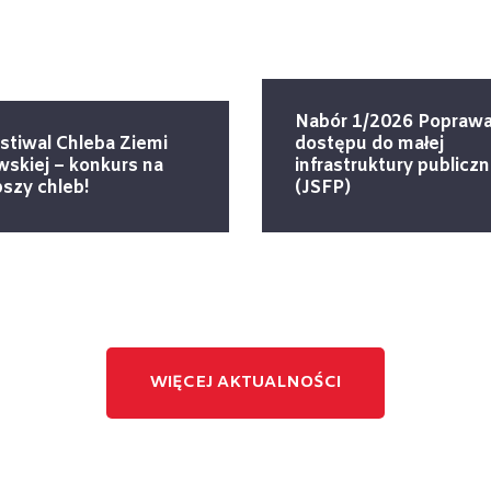
Nabór 1/2026 Popraw
estiwal Chleba Ziemi
dostępu do małej
skiej – konkurs na
infrastruktury publiczn
pszy chleb!
(JSFP)
WIĘCEJ AKTUALNOŚCI