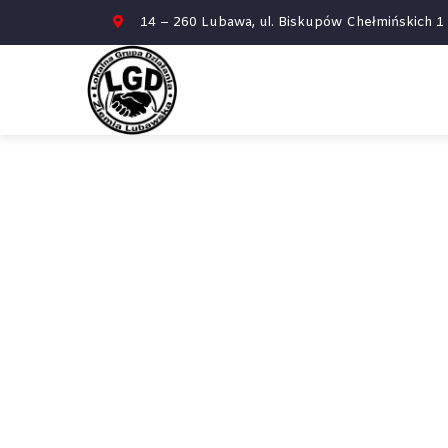
14 – 260 Lubawa, ul. Biskupów Chełmińskich 