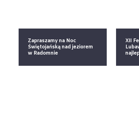
Zapraszamy na Noc
XII F
Świętojańską nad jeziorem
Lubaw
w Radomnie
najle