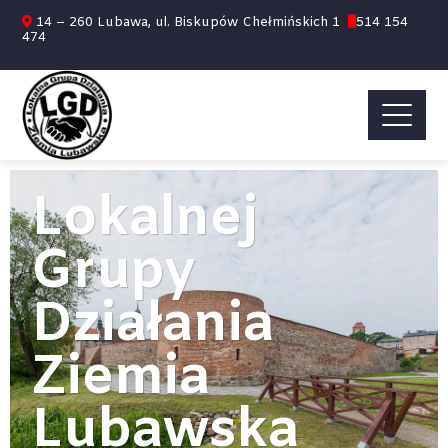
14 – 260 Lubawa, ul. Biskupów Chełmińskich 1
514 154
474
WITAMY
NA STRONIE
Lokalnej
Grupy
Działania
Ziemia
Lubawska