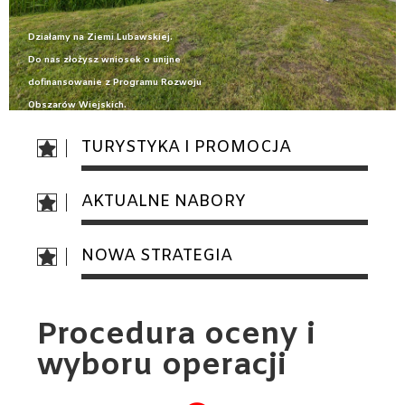
Działamy na Ziemi Lubawskiej.
Do nas złożysz wniosek o unijne
dofinansowanie z Programu Rozwoju
Obszarów Wiejskich.
O NAS
TURYSTYKA I PROMOCJA
AKTUALNE NABORY
NOWA STRATEGIA
Procedura oceny i
wyboru operacji