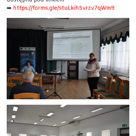
➡️
https://forms.gle/stuLkihSvrzv7qWm9