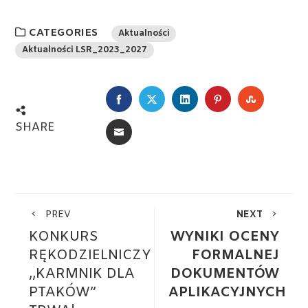
CATEGORIES
Aktualności
Aktualności LSR_2023_2027
FACEBOOK
TWITTER
LINKEDIN
PINTEREST
STUMBL
SHARE
EMAIL
PREV
NEXT
KONKURS
WYNIKI OCENY
RĘKODZIELNICZY
FORMALNEJ
,,KARMNIK DLA
DOKUMENTÓW
PTAKÓW”
APLIKACYJNYCH