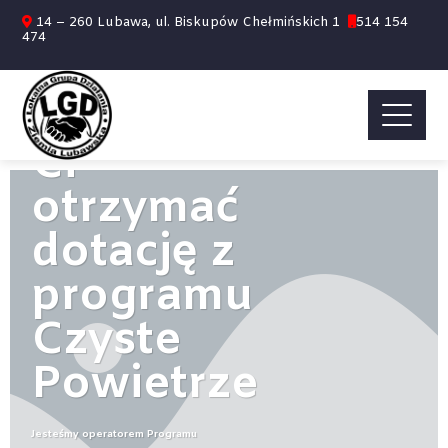
14 – 260 Lubawa, ul. Biskupów Chełmińskich 1
514 154
474
WITAMY
NA STRONIE
Pomożemy
Ci
otrzymać
dotację z
programu
Czyste
Powietrze
Jesteśmy operatorem Programu