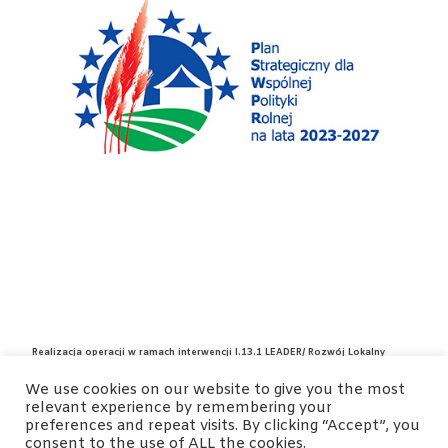
Realizacja operacji w ramach interwencji I.13.1 LEADER/ Rozwój Lokalny
Kierowany przez Społeczność (RLKS) – komponent zarządzanie LSR objętego
Planem Strategicznym Wspólnej Polityki Rolnej na lata 2023-2027, która
We use cookies on our website to give you the most
prowadzi do osiągnięcia celu (SO8) „Promowanie zatrudnienia, wzrostu
relevant experience by remembering your
równości płci, w tym udziału kobiet w rolnictwie, włączenia społęcznego i
rozwoju lokalnego na obszarach wiejskich, w tym biogospodarki o obiegu
preferences and repeat visits. By clicking “Accept”, you
zamkniętym i zrównoważonego leśnictwa” o ktorym mowa w art. 6 ust. 1 lit h
consent to the use of ALL the cookies.
rozporządzenia 2021/2115.