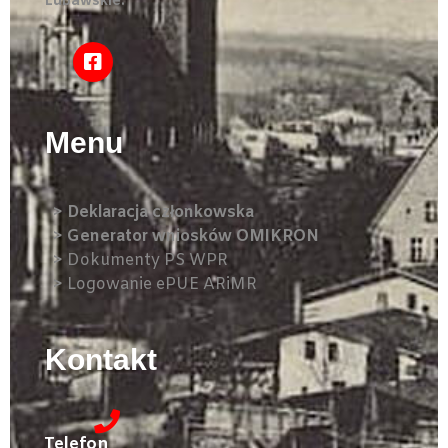
Lubawskie.
Menu​
> Deklaracja członkowska
> Generator wniosków OMIKRON
>
Dokumenty PS WPR
>
Logowanie ePUE ARiMR
Kontakt
Telefon