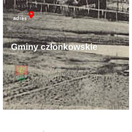
514 154 474
adres
14 – 260 Lubawa
ul. Biskupów Chełmińskich 1
Gminy członkowskie