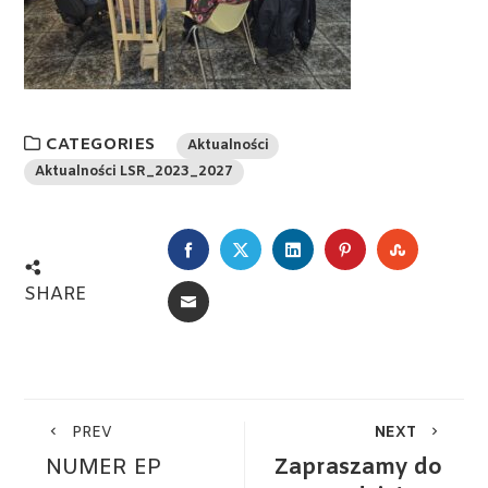
CATEGORIES
Aktualności
Aktualności LSR_2023_2027
FACEBOOK
TWITTER
LINKEDIN
PINTEREST
STUMBL
SHARE
EMAIL
PREV
NEXT
NUMER EP
Zapraszamy do