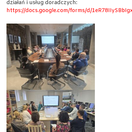
działań i usług doradczych:
https://docs.google.com/forms/d/1eR78IIySB