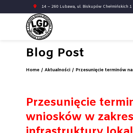
14 – 260 Lubawa, ul. Biskupów Chełmińskich 
Blog Post
Home
Aktualności
Przesunięcie terminów nab
Przesunięcie term
wniosków w zakresi
infrastruktury loka