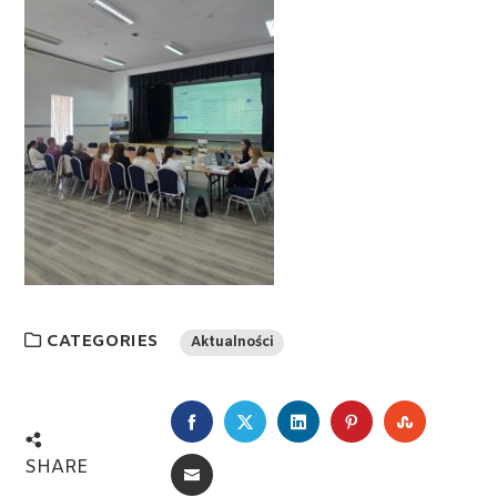
CATEGORIES
Aktualności
FACEBOOK
TWITTER
LINKEDIN
PINTEREST
STUMBL
SHARE
EMAIL