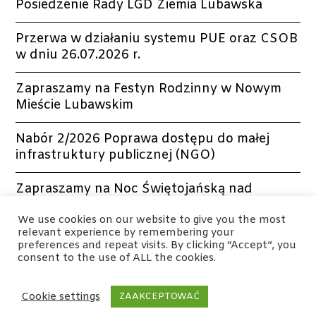
Posiedzenie Rady LGD Ziemia Lubawska
Przerwa w działaniu systemu PUE oraz CSOB
w dniu 26.07.2026 r.
Zapraszamy na Festyn Rodzinny w Nowym
Mieście Lubawskim
Nabór 2/2026 Poprawa dostępu do małej
infrastruktury publicznej (NGO)
Zapraszamy na Noc Świętojańską nad
jeziorem w Radomnie
We use cookies on our website to give you the most
relevant experience by remembering your
preferences and repeat visits. By clicking “Accept”, you
consent to the use of ALL the cookies.
Cookie settings
ZAAKCEPTOWAĆ
© 2023. All Right Reserved